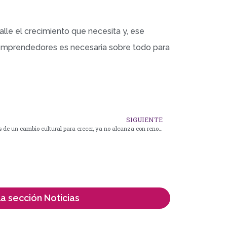
alle el crecimiento que necesita y, ese
s emprendedores es necesaria sobre todo para
SIGUIENTE
Alfredo Cornejo en Tunuyán: “Necesitamos de un cambio cultural para crecer, ya no alcanza con renovar una y otra vez las plazas”
 la sección Noticias